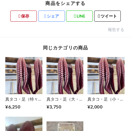
商品をシェアする
保存
シェア
LINE
ツイート
報告する
同じカテゴリの商品
真タコ・足（特々
真タコ・足（大・約
真タコ・足（小・約
大・約2.5㎏）
1.5㎏）
0.8㎏）
¥6,250
¥3,750
¥2,000