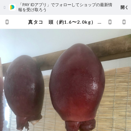
「PAY IDアプリ」でフォローしてショップの最新情
開く
報を受け取ろう
真タコ 頭（約1.6〜2.0kg） | 株式会社マルカン本間水産