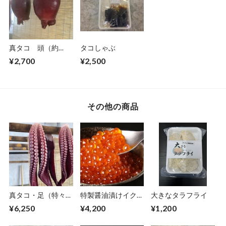
真タコ 頭（約
タコしゃぶ
1.1〜1.5kg）
¥2,700
¥2,500
その他の商品
真タコ・足（特々
特製醤油漬けイクラ
大きなタラフライ
大・約2.5㎏）
（200g）
¥6,250
¥4,200
¥1,200