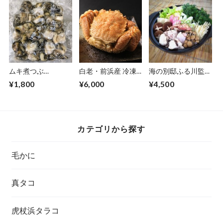
ムキ煮つぶ
白老・前浜産 冷凍
海の別邸ふる川監修
（400g）
毛かに（特大・約
鮟鱇鍋セット
¥1,800
¥6,000
¥4,500
450～500g）
カテゴリから探す
毛かに
真タコ
虎杖浜タラコ