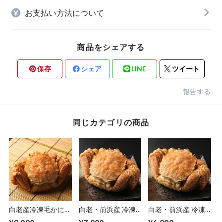
お支払い方法について
商品をシェアする
保存
シェア
LINE
ツイート
報告する
同じカテゴリの商品
白老産冷凍毛かに
白老・前浜産 冷凍
白老・前浜産 冷凍
超特大(600ｇ)
毛かに (特特大・約
毛かに（特大・約