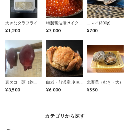
大きなタラフライ
特製醤油漬けイクラ
コマイ(300g)
（400g）
¥1,200
¥7,000
¥700
真タコ 頭（約
白老・前浜産 冷凍
北寄貝（むき・大）
1.6〜2.0kg）
毛かに（特大・約
¥3,500
¥6,000
¥550
450～500g）
カテゴリから探す