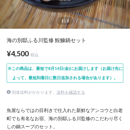
1
| 3
海の別邸ふる川監修 鮟鱇鍋セット
¥4,500
税込
※この商品は、最短で8月14日(金)にお届けします（お届け先に
よって、最短到着日に数日追加される場合があります）。
別途送料がかかります。
送料を確認する
魚屋ならではの目利きで仕入れた新鮮なアンコウと白老
町でも有名なお宿、海の別邸ふる川監修のこだわり尽く
しの鍋スープのセット。