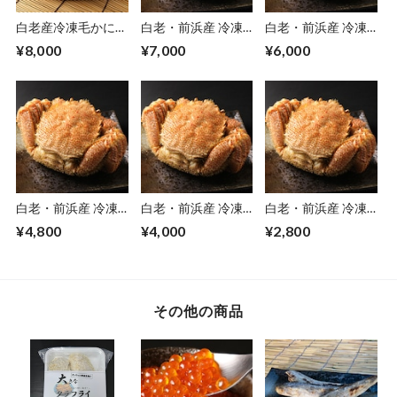
白老産冷凍毛かに
白老・前浜産 冷凍
白老・前浜産 冷凍
超特大(600ｇ)
毛かに (特特大・約
毛かに（特大・約
¥8,000
¥7,000
¥6,000
500～550g)
450～500g）
白老・前浜産 冷凍
白老・前浜産 冷凍
白老・前浜産 冷凍
毛かに（大・約400
毛かに（中・約350
毛かに（小・約300
¥4,800
¥4,000
¥2,800
～450g）
～400g）
～350g）
その他の商品