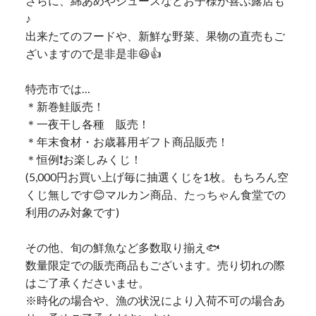
さらに、綿あめやジュースなどお子様が喜ぶ露店も
♪
出来たてのフードや、新鮮な野菜、果物の直売もご
ざいますので是非是非😆👍
特売市では…
＊新巻鮭販売！
＊一夜干し各種 販売！
＊年末食材・お歳暮用ギフト商品販売！
＊恒例❗️お楽しみくじ！
(5,000円お買い上げ毎に抽選くじを1枚。もちろん空
くじ無しです😊マルカン商品、たっちゃん食堂での
利用のみ対象です)
その他、旬の鮮魚など多数取り揃え🐟
数量限定での販売商品もございます。売り切れの際
はご了承くださいませ。
※時化の場合や、漁の状況により入荷不可の場合あ